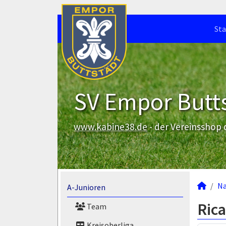
Sta
SV Empor Butts
www.kabine38.de
- der Vereinsshop
N
A-Junioren
Ric
Team
Kreisoberliga