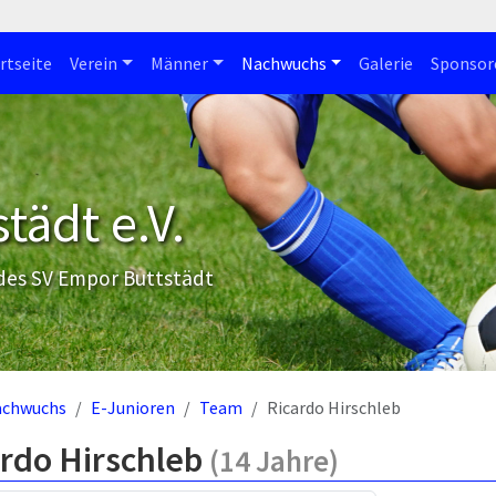
rtseite
Verein
Männer
Nachwuchs
Galerie
Sponsor
tädt e.V.
 des SV Empor Buttstädt
achwuchs
E-Junioren
Team
Ricardo Hirschleb
ardo Hirschleb
(14 Jahre)