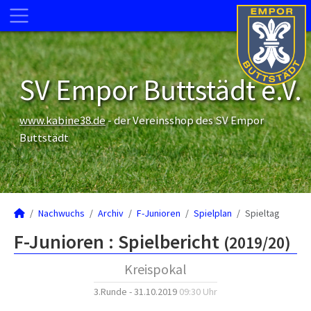
SV Empor Buttstädt e.V.
www.kabine38.de
- der Vereinsshop des SV Empor
Buttstädt
Nachwuchs
Archiv
F-Junioren
Spielplan
Spieltag
F-Junioren :
Spielbericht
(2019/20)
Kreispokal
3.Runde - 31.10.2019
09:30 Uhr