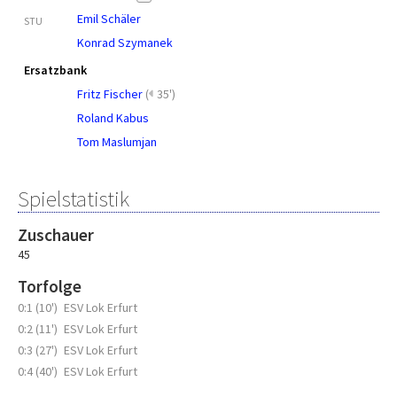
Emil Schäler
STU
Konrad Szymanek
Ersatzbank
Fritz Fischer
(
35')
Roland Kabus
Tom Maslumjan
Spielstatistik
Zuschauer
45
Torfolge
0:1 (10')
ESV Lok Erfurt
0:2 (11')
ESV Lok Erfurt
0:3 (27')
ESV Lok Erfurt
0:4 (40')
ESV Lok Erfurt