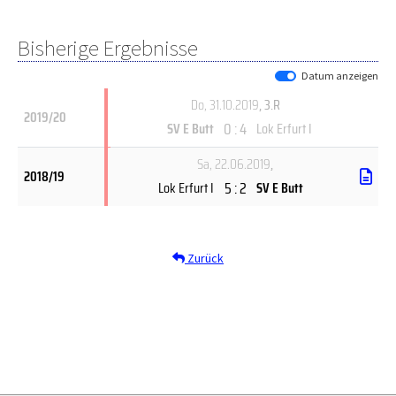
Bisherige Ergebnisse
Datum anzeigen
Do, 31.10.2019
, 3.R
2019/20
0 : 4
SV E Butt
Lok Erfurt I
Sa, 22.06.2019
,
2018/19
5 : 2
Lok Erfurt I
SV E Butt
Zurück