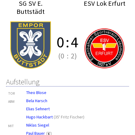
SG SV E.
ESV Lok Erfurt
Buttstädt
0
:
4
(0
:
2)
Aufstellung
Theo Blose
TOR
Bela Harsch
ABW
Elias Sehnert
Hugo Hackbart
(
35' Fritz Fischer
)
Niklas Siegel
MIT
Paul Bauer
C