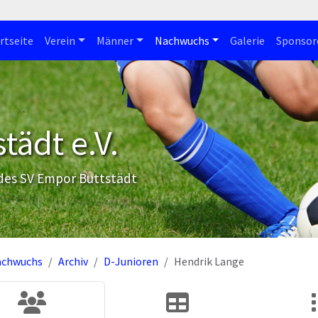
rtseite
Verein
Männer
Nachwuchs
Galerie
Sponsor
tädt e.V.
 des SV Empor Buttstädt
achwuchs
Archiv
D-Junioren
Hendrik Lange