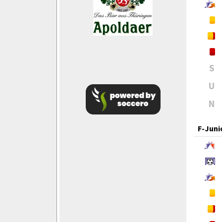
S
U
N
F-Juni