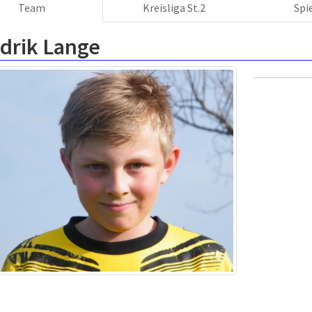
Team
Kreisliga St.2
Spi
drik Lange