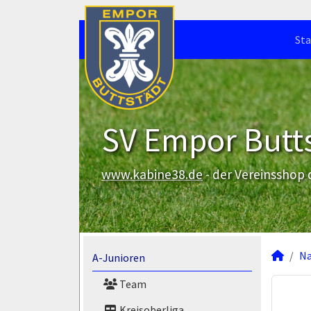
Sta
SV Empor Butts
www.kabine38.de
- der Vereinsshop
N
A-Junioren
Team
Kreisoberliga