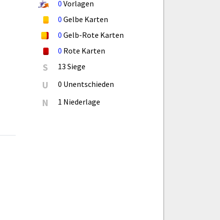
0
Vorlagen
0
Gelbe Karten
0
Gelb-Rote Karten
0
Rote Karten
S
13 Siege
U
0 Unentschieden
N
1 Niederlage