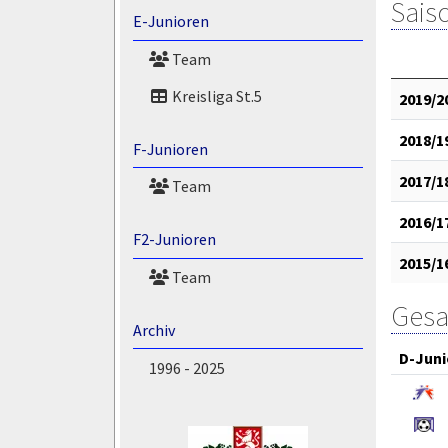
Saiso
E-Junioren
Team
Kreisliga St.5
2019/2
2018/1
F-Junioren
2017/1
Team
2016/1
F2-Junioren
2015/1
Team
Gesa
Archiv
D-Juni
1996 - 2025