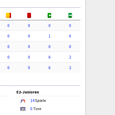
0
0
0
0
0
0
1
0
0
0
0
0
0
0
6
2
0
0
6
2
E2-Junioren
14
Spiele
0
Tore