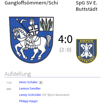
Gangloffsömmern/Schi
SpG SV E.
Buttstädt
4
:
0
(2
:
0)
Aufstellung
Henri Schäler
TOR
C
Lennox Sendler
ABW
Lenny Schröder
(
35' Björn Neumann
)
Philipp Haupt