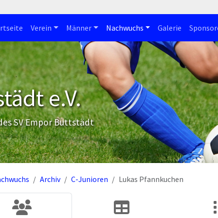
rtseite
Verein
Männer
Nachwuchs
Galerie
Sponsor
tädt e.V.
 des SV Empor Buttstädt
achwuchs
Archiv
C-Junioren
Lukas Pfannkuchen