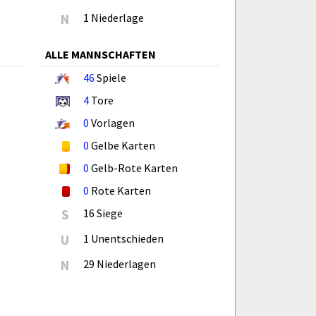
N
1 Niederlage
ALLE MANNSCHAFTEN
46
Spiele
4
Tore
0
Vorlagen
0
Gelbe Karten
0
Gelb-Rote Karten
0
Rote Karten
S
16 Siege
U
1 Unentschieden
N
29 Niederlagen