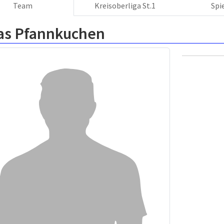
Team
Kreisoberliga St.1
Spi
as Pfannkuchen