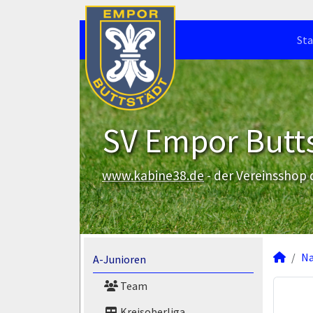
Sta
SV Empor Butts
www.kabine38.de
- der Vereinsshop
N
A-Junioren
Team
Kreisoberliga