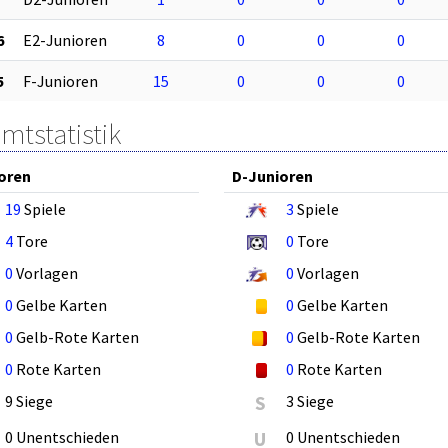
6
E2-Junioren
8
0
0
0
5
F-Junioren
15
0
0
0
mtstatistik
oren
D-Junioren
19
Spiele
3
Spiele
4
Tore
0
Tore
0
Vorlagen
0
Vorlagen
0
Gelbe Karten
0
Gelbe Karten
0
Gelb-Rote Karten
0
Gelb-Rote Karten
0
Rote Karten
0
Rote Karten
9 Siege
S
3 Siege
0 Unentschieden
U
0 Unentschieden