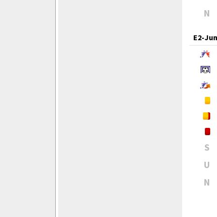
N
E2-Jun
S
U
N