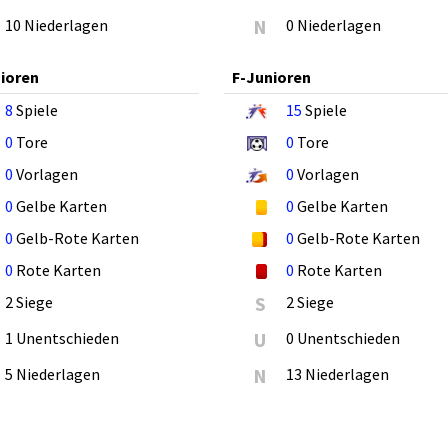
10 Niederlagen
N
0 Niederlagen
ioren
F-Junioren
8
Spiele
15
Spiele
0
Tore
0
Tore
0
Vorlagen
0
Vorlagen
0
Gelbe Karten
0
Gelbe Karten
0
Gelb-Rote Karten
0
Gelb-Rote Karten
0
Rote Karten
0
Rote Karten
2 Siege
S
2 Siege
1 Unentschieden
U
0 Unentschieden
5 Niederlagen
N
13 Niederlagen