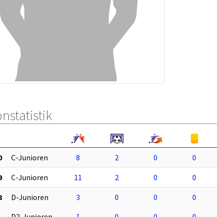
nstatistik
0
C-Junioren
8
2
0
0
9
C-Junioren
11
2
0
0
8
D-Junioren
3
0
0
0
D2-Junioren
1
0
0
0