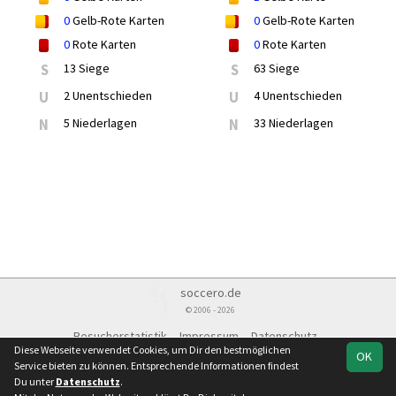
0
Gelb-Rote Karten
0
Gelb-Rote Karten
0
Rote Karten
0
Rote Karten
S
13 Siege
S
63 Siege
U
2 Unentschieden
U
4 Unentschieden
N
5 Niederlagen
N
33 Niederlagen
soccero.de
© 2006 - 2026
Besucherstatistik
Impressum
Datenschutz
Diese Webseite verwendet Cookies, um Dir den bestmöglichen
OK
Service bieten zu können. Entsprechende Informationen findest
Du unter
Datenschutz
.