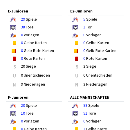
E-Junioren
E2-Junioren
29
Spiele
5
Spiele
38
Tore
1
Tor
0
Vorlagen
0
Vorlagen
0
Gelbe Karten
0
Gelbe Karten
0
Gelb-Rote Karten
0
Gelb-Rote Karten
0
Rote Karten
0
Rote Karten
S
20 Siege
S
2 Siege
U
0 Unentschieden
U
0 Unentschieden
N
9 Niederlagen
N
3 Niederlagen
F-Junioren
ALLE MANNSCHAFTEN
20
Spiele
98
Spiele
10
Tore
91
Tore
0
Vorlagen
0
Vorlagen
0
Gelbe Karten
1
Gelbe Karte