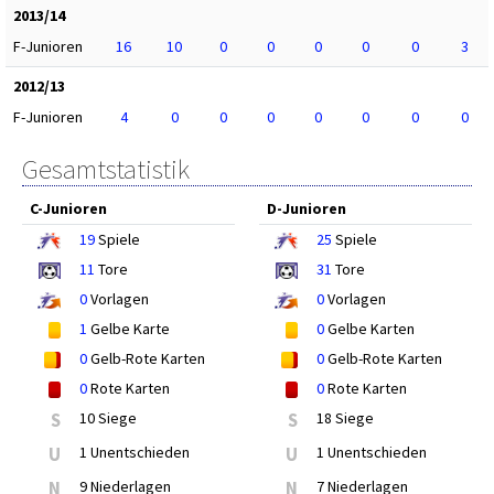
2013/14
F-Junioren
16
10
0
0
0
0
0
3
2012/13
F-Junioren
4
0
0
0
0
0
0
0
Gesamtstatistik
C-Junioren
D-Junioren
19
Spiele
25
Spiele
11
Tore
31
Tore
0
Vorlagen
0
Vorlagen
1
Gelbe Karte
0
Gelbe Karten
0
Gelb-Rote Karten
0
Gelb-Rote Karten
0
Rote Karten
0
Rote Karten
S
10 Siege
S
18 Siege
U
1 Unentschieden
U
1 Unentschieden
N
9 Niederlagen
N
7 Niederlagen