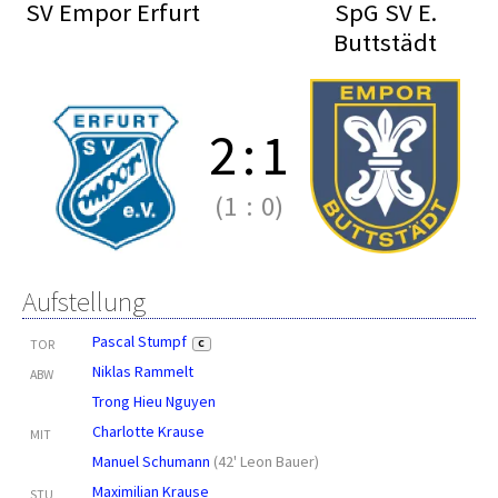
SV Empor Erfurt
SpG SV E.
Buttstädt
2
:
1
(1
:
0)
Aufstellung
Pascal Stumpf
TOR
C
Niklas Rammelt
ABW
Trong Hieu Nguyen
Charlotte Krause
MIT
Manuel Schumann
(
42' Leon Bauer
)
Maximilian Krause
STU