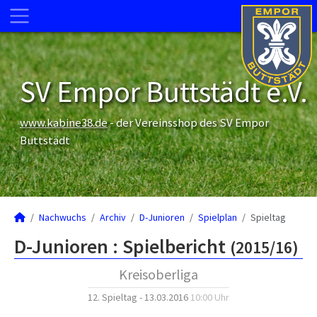
SV Empor Buttstädt e.V.
www.kabine38.de
- der Vereinsshop des SV Empor
Buttstädt
Nachwuchs
Archiv
D-Junioren
Spielplan
Spieltag
D-Junioren :
Spielbericht
(2015/16)
Kreisoberliga
12. Spieltag - 13.03.2016
10:00 Uhr