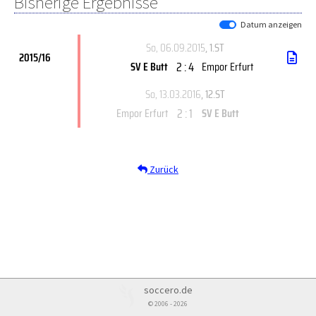
Bisherige Ergebnisse
Datum anzeigen
So, 06.09.2015
, 1.ST
2015/16
2 : 4
SV E Butt
Empor Erfurt
So, 13.03.2016
, 12.ST
2 : 1
Empor Erfurt
SV E Butt
Zurück
soccero.de
© 2006 - 2026