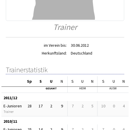
Trainer
im Verein bis:
30.06.2012
Herkunftsland:
Deutschland
Trainerstatistik
Sp
S
U
N
S
U
N
S
U
N
GESAMT
HEIM
AUSW
2011/12
E-Junioren
28
17
2
9
7
2
5
10
0
4
Trainer
2010/11
E-Junioren
25
14
2
9
7
2
3
7
0
6