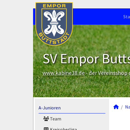
Sta
SV Empor Butts
www.kabine38.de
- der Vereinsshop
N
A-Junioren
Team
Kreisoberliga