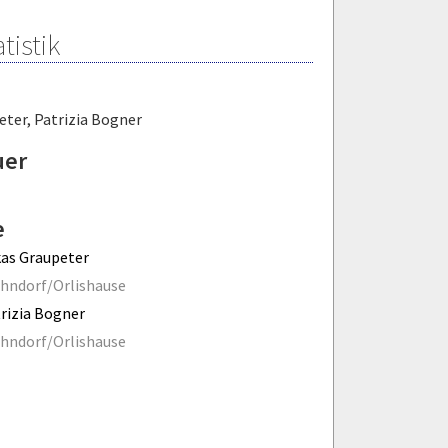
tistik
eter
,
Patrizia Bogner
uer
e
as Graupeter
hndorf/Orlishause
rizia Bogner
hndorf/Orlishause