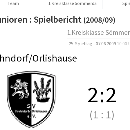
Team
1.Kreisklasse Sömmerda
Spi
unioren :
Spielbericht
(2008/09)
1.Kreisklasse Sömme
25. Spieltag - 07.06.2009
10:00 
hndorf/Orlishause
2
:
2
(1
:
1)