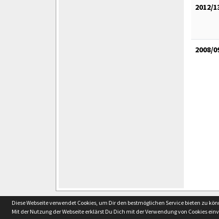
2012/1
2008/0
soccero.de
Diese Webseite verwendet Cookies, um Dir den bestmöglichen Service bieten zu kö
© 2006 - 2026
Mit der Nutzung der Webseite erklärst Du Dich mit der Verwendung von Cookies ein