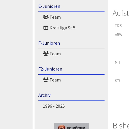
E-Junioren
Aufs
Team
TOR
Kreisliga St.5
ABW
F-Junioren
Team
MIT
F2-Junioren
Team
STU
Archiv
1996 - 2025
Bish