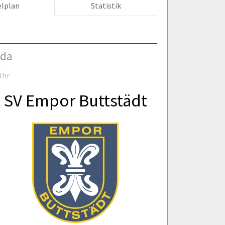
elplan
Statistik
rda
Uhr
SV Empor Buttstädt