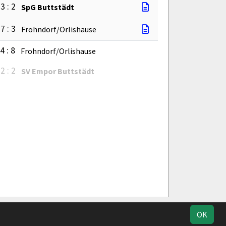
3 : 2
SpG Buttstädt
7 : 3
Frohndorf/Orlishause
4 : 8
Frohndorf/Orlishause
2 : 2
SV Empor Buttstädt
ucherstatistik
Impressum
Datenschutz
OK