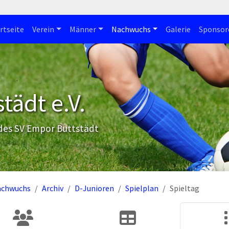
rtseite
Verein
Männer
Nachwuchs
Galerie
Sponsor
tädt e.V.
 des SV Empor Buttstädt
achwuchs
Archiv
D-Junioren
Spielplan
Spieltag