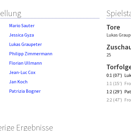
tellung
Spielsta
Mario Sauter
Tore
Jessica Gyza
Lukas Graup
Lukas Graupeter
Zuscha
Philipp Zimmermann
25
Florian Ullmann
Torfolg
Jean-Luc Cox
0:1 (07')
Luk
Jan Koch
1:1 (15')
Fro
Patrizia Bogner
1:2 (29')
Pat
2:2 (47')
Fro
erige Ergebnisse