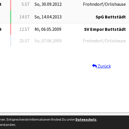
3
5.ST
So, 30.09.2012
Frohndorf/Orlishause
14.ST
So, 14.04.2013
SpG Buttstädt
9
12.ST
Mi, 06.05.2009
SV Empor Buttstädt
25.ST
So, 07.06.2009
Frohndorf/Orlishause
Zurück
Bes
nnen. Entsprechende Informationen findest Du unter
Datenschutz
.
verstanden.