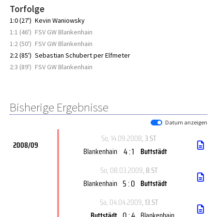
Torfolge
1:0 (27')
Kevin Waniowsky
1:1 (46')
FSV GW Blankenhain
1:2 (50')
FSV GW Blankenhain
2:2 (85')
Sebastian Schubert per Elfmeter
2:3 (89')
FSV GW Blankenhain
Bisherige Ergebnisse
Datum anzeigen
So, 14.09.2008
, 3.ST
2008/09
4 : 1
Blankenhain
Buttstädt
So, 08.03.2009
, 8.ST
5 : 0
Blankenhain
Buttstädt
Sa, 04.04.2009
, 13.ST
0 : 4
Buttstädt
Blankenhain