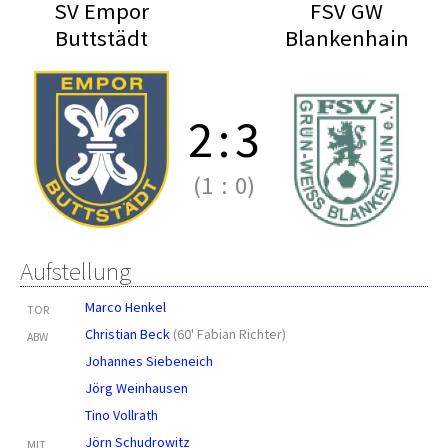
SV Empor
FSV GW
Buttstädt
Blankenhain
2
:
3
(1
:
0)
Aufstellung
Marco Henkel
TOR
Christian Beck
(
60' Fabian Richter
)
ABW
Johannes Siebeneich
Jörg Weinhausen
Tino Vollrath
Jörn Schudrowitz
MIT