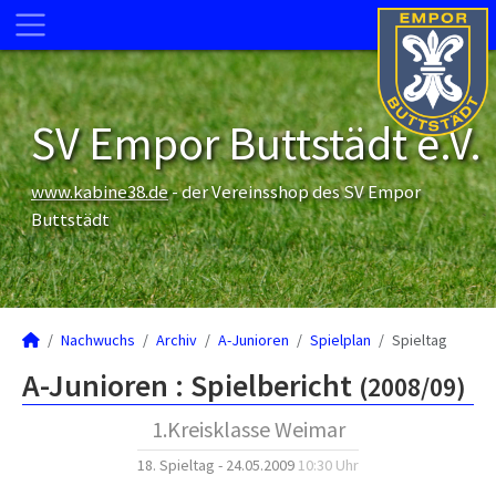
SV Empor Buttstädt e.V.
www.kabine38.de
- der Vereinsshop des SV Empor
Buttstädt
Nachwuchs
Archiv
A-Junioren
Spielplan
Spieltag
A-Junioren :
Spielbericht
(2008/09)
1.Kreisklasse Weimar
18. Spieltag - 24.05.2009
10:30 Uhr