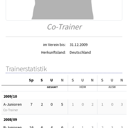
Co-Trainer
im Verein bis:
31.12.2009
Herkunftsland:
Deutschland
Trainerstatistik
Sp
S
U
N
S
U
N
S
U
N
GESAMT
HEIM
AUSW
2009/10
A-Junioren
7
2
0
5
1
0
2
1
0
3
Co-Trainer
2008/09
B-Junioren
16
6
4
6
4
1
3
2
3
3