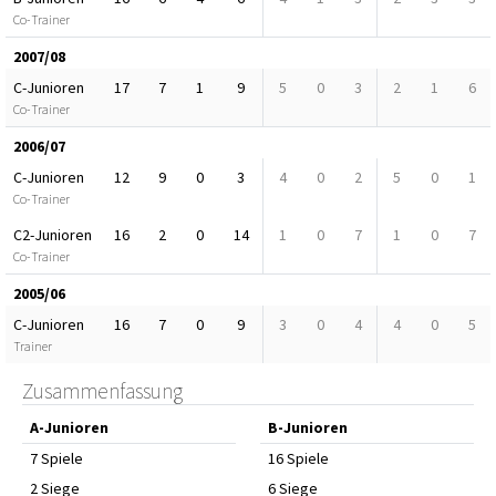
Co-Trainer
2007/08
C-Junioren
17
7
1
9
5
0
3
2
1
6
Co-Trainer
2006/07
C-Junioren
12
9
0
3
4
0
2
5
0
1
Co-Trainer
C2-Junioren
16
2
0
14
1
0
7
1
0
7
Co-Trainer
2005/06
C-Junioren
16
7
0
9
3
0
4
4
0
5
Trainer
Zusammenfassung
A-Junioren
B-Junioren
7 Spiele
16 Spiele
2 Siege
6 Siege