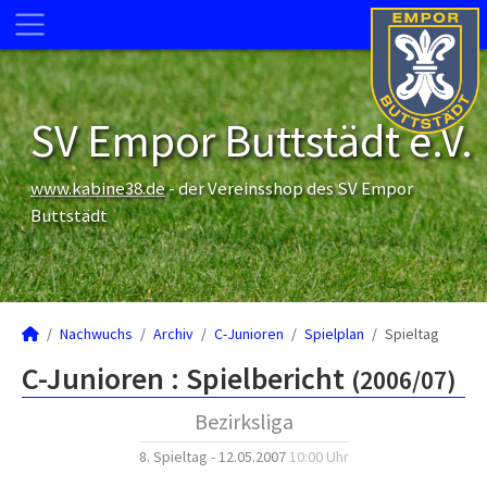
SV Empor Buttstädt e.V.
www.kabine38.de
- der Vereinsshop des SV Empor
Buttstädt
Nachwuchs
Archiv
C-Junioren
Spielplan
Spieltag
C-Junioren :
Spielbericht
(2006/07)
Bezirksliga
8. Spieltag - 12.05.2007
10:00 Uhr