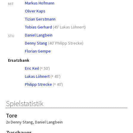
Markus Hofmann
MIT
Oliver Kaps
Tizian Gerstmann
Tobias Gerhard
(
45' Lukas Löhnert
)
Daniel Langbein
STU
Denny Stang
(
40' Philipp Strecke
)
Florian Gempe
Ersatzbank
Eric Keil
(
50')
Lukas Löhnert
(
45')
Philipp Strecke
(
40')
Spielstatistik
Tore
2x Denny Stang
,
Daniel Langbein
Zuschauer