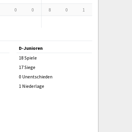
0
0
8
0
1
D-Junioren
18 Spiele
17 Siege
0 Unentschieden
1 Niederlage