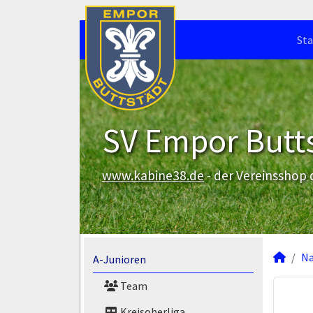
Sta
SV Empor Butts
www.kabine38.de
- der Vereinsshop
N
A-Junioren
Team
Kreisoberliga