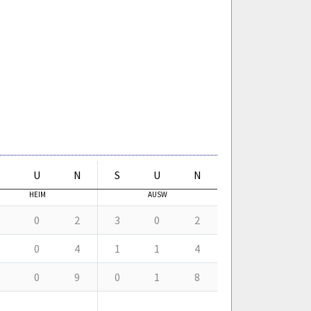
U
N
S
U
N
HEIM
AUSW
0
2
3
0
2
0
4
1
1
4
0
9
0
1
8