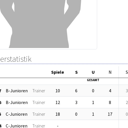
erstatistik
Sp
iele
S
U
N
S
GESAMT
7
B-Junioren
Trainer
10
6
0
4
3
6
B-Junioren
Trainer
12
3
1
8
2
5
C-Junioren
Trainer
18
0
1
17
0
4
C-Junioren
Trainer
-