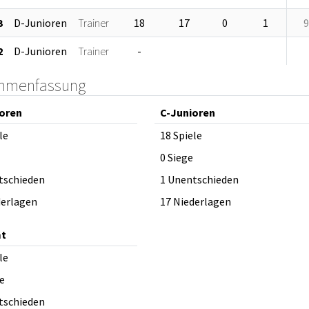
3
D-Junioren
Trainer
18
17
0
1
9
2
D-Junioren
Trainer
-
mmenfassung
oren
C-Junioren
le
18 Spiele
0 Siege
tschieden
1 Unentschieden
derlagen
17 Niederlagen
t
le
e
tschieden