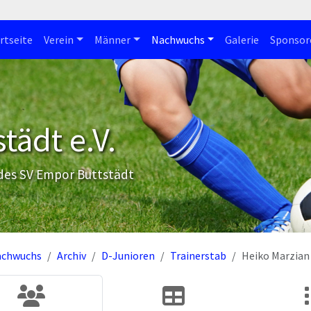
rtseite
Verein
Männer
Nachwuchs
Galerie
Sponsor
tädt e.V.
 des SV Empor Buttstädt
achwuchs
Archiv
D-Junioren
Trainerstab
Heiko Marzian