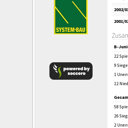
2002/0
2001/0
Zusa
B-Juni
22 Spie
9 Siege
1 Unen
12 Nie
Gesam
58 Spie
26 Sieg
2 Unen