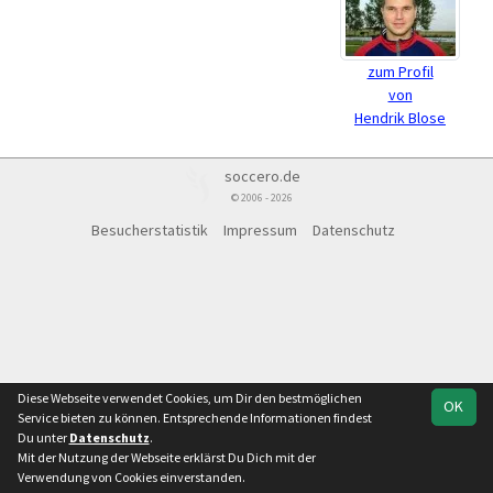
zum Profil
von
Hendrik Blose
soccero.de
© 2006 - 2026
Besucherstatistik
Impressum
Datenschutz
Diese Webseite verwendet Cookies, um Dir den bestmöglichen
OK
Service bieten zu können. Entsprechende Informationen findest
Du unter
Datenschutz
.
Mit der Nutzung der Webseite erklärst Du Dich mit der
Verwendung von Cookies einverstanden.