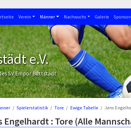
rtseite
Verein
Männer
Nachwuchs
Galerie
Sponsor
tädt e.V.
 des SV Empor Buttstädt
änner
Spielerstatistik
Tore
Ewige Tabelle
Jens Engelh
 Engelhardt : Tore (Alle Mannsch