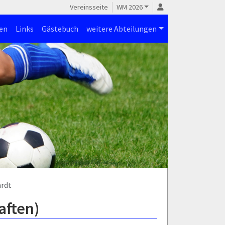
Vereinsseite
WM 2026
en
Links
Gästebuch
weitere Abteilungen
ardt
aften)