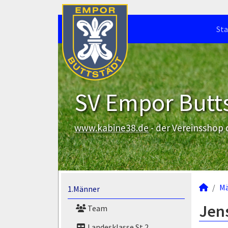
Sta
SV Empor Butts
www.kabine38.de
- der Vereinsshop
M
1.Männer
Jens
Team
Landesklasse St.2