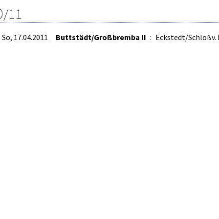
0/11
So, 17.04.2011
Buttstädt/Großbremba II
:
Eckstedt/Schloßv. I