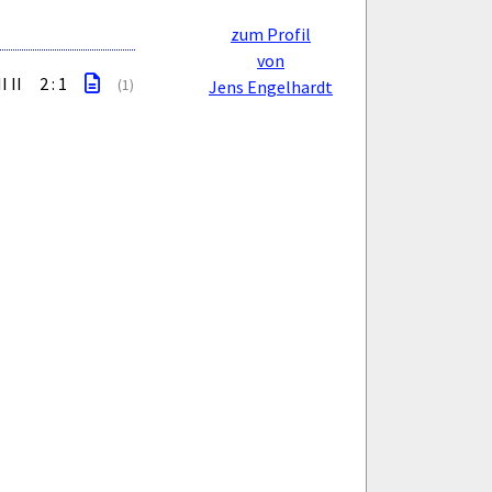
zum Profil
von
I II
2 : 1
(1)
Jens Engelhardt