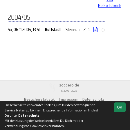
Heiko Lubrich
2004/05
Sa, 06.11.2004
, 13.ST
Buttstädt
:
Steinach
2 : 1
(1)
soccero.de
© 2006 - 2026
Besucherstatistik
Impressum
Datenschutz
Diese Webseite verwendet Cookies, um Dir den bestmöglichen
OK
Service bieten zu können. Entsprechende Informationen findest
Du unter
Datenschutz
.
Mit der Nutzung der Webseite erklärst Du Dich mit der
Verwendung von Cookies einverstanden.