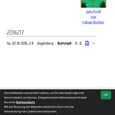
zum Profil
von
Fabian Richter
2016/17
So, 02.10.2016
, 2.R
Vogelsberg
:
Buttstädt
0 : 8
(1)
soccero.de
Diese Webseite verwendet Cookies, um Dir den bestmöglichen
OK
Service bieten zu können. Entsprechende Informationen findest
© 2006 - 2026
Du unter
Datenschutz
.
Besucherstatistik
Impressum
Datenschutz
Mit der Nutzung der Webseite erklärst Du Dich mit der
Verwendung von Cookies einverstanden.