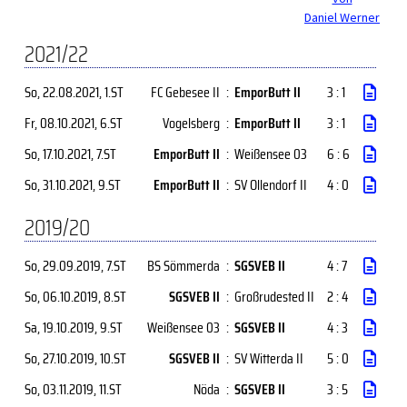
Daniel Werner
2021/22
So, 22.08.2021
, 1.ST
FC Gebesee II
:
EmporButt II
3 : 1
Fr, 08.10.2021
, 6.ST
Vogelsberg
:
EmporButt II
3 : 1
So, 17.10.2021
, 7.ST
EmporButt II
:
Weißensee 03
6 : 6
So, 31.10.2021
, 9.ST
EmporButt II
:
SV Ollendorf II
4 : 0
2019/20
So, 29.09.2019
, 7.ST
BS Sömmerda
:
SGSVEB II
4 : 7
So, 06.10.2019
, 8.ST
SGSVEB II
:
Großrudested II
2 : 4
Sa, 19.10.2019
, 9.ST
Weißensee 03
:
SGSVEB II
4 : 3
So, 27.10.2019
, 10.ST
SGSVEB II
:
SV Witterda II
5 : 0
So, 03.11.2019
, 11.ST
Nöda
:
SGSVEB II
3 : 5