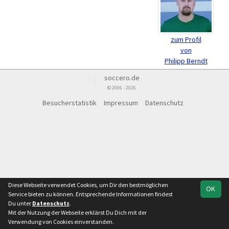
zum Profil
von
Philipp Berndt
soccero.de
© 2006 - 2026
Besucherstatistik
Impressum
Datenschutz
Diese Webseite verwendet Cookies, um Dir den bestmöglichen
OK
Service bieten zu können. Entsprechende Informationen findest
Du unter
Datenschutz
.
Mit der Nutzung der Webseite erklärst Du Dich mit der
Verwendung von Cookies einverstanden.