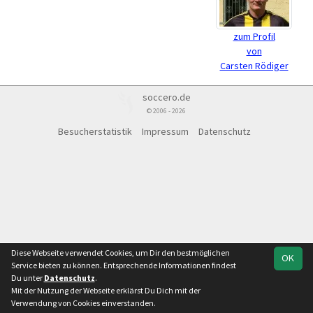
zum Profil
von
Carsten Rödiger
soccero.de
© 2006 - 2026
Besucherstatistik
Impressum
Datenschutz
Diese Webseite verwendet Cookies, um Dir den bestmöglichen
OK
Service bieten zu können. Entsprechende Informationen findest
Du unter
Datenschutz
.
Mit der Nutzung der Webseite erklärst Du Dich mit der
Verwendung von Cookies einverstanden.