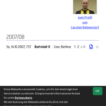
zum Profil
von
Carsten Rebenstorf
2007/08
So, 14.10.2007
, 7.ST
Buttstädt II
:
Conc.Riethno
1 : 2
a.W.
(1)
Diese Webseite verwendet Cookies, um Dir den bestmöglichen
OK
soccero.de
Service bieten zu können. Entsprechende Informationen findest
© 2006 - 2026
Du unter
Datenschutz
.
Mit der Nutzung der Webseite erklärst Du Dich mit der
Besucherstatistik
Impressum
Datenschutz