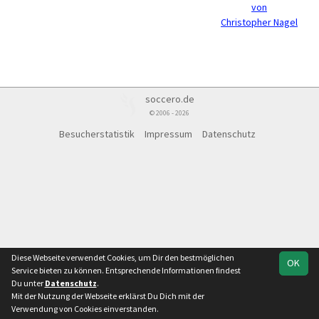
von
Christopher Nagel
soccero.de
© 2006 - 2026
Besucherstatistik
Impressum
Datenschutz
Diese Webseite verwendet Cookies, um Dir den bestmöglichen
OK
Service bieten zu können. Entsprechende Informationen findest
Du unter
Datenschutz
.
Mit der Nutzung der Webseite erklärst Du Dich mit der
Verwendung von Cookies einverstanden.