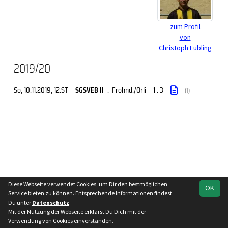
zum Profil
von
Christoph Eubling
2019/20
So, 10.11.2019
, 12.ST
SGSVEB II
:
Frohnd./Orli
1 : 3
(1)
Diese Webseite verwendet Cookies, um Dir den bestmöglichen
soccero.de
OK
Service bieten zu können. Entsprechende Informationen findest
© 2006 - 2026
Du unter
Datenschutz
.
Mit der Nutzung der Webseite erklärst Du Dich mit der
Besucherstatistik
Impressum
Datenschutz
Verwendung von Cookies einverstanden.