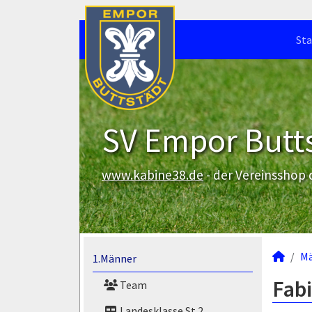
Sta
SV Empor Butts
www.kabine38.de
- der Vereinsshop
M
1.Männer
Fabi
Team
Landesklasse St.2