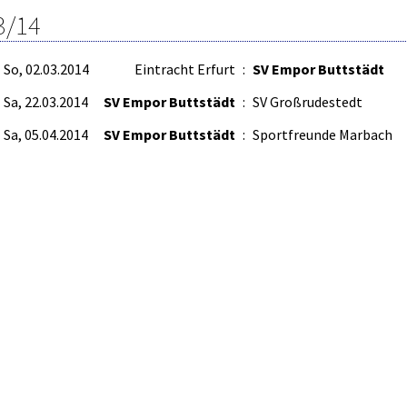
3/14
So, 02.03.2014
Eintracht Erfurt
:
SV Empor Buttstädt
Sa, 22.03.2014
SV Empor Buttstädt
:
SV Großrudestedt
Sa, 05.04.2014
SV Empor Buttstädt
:
Sportfreunde Marbach