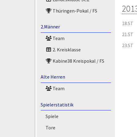
201
Thüringen-Pokal / FS
18.ST
2.Männer
21.ST
Team
23.ST
2. Kreisklasse
Kabine38 Kreispokal / FS
Alte Herren
Team
Spielerstatistik
Spiele
Tore