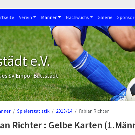
rtseite
Verein
Männer
Nachwuchs
Galerie
Sponsor
tädt e.V.
 des SV Empor Buttstädt
änner
Spielerstatistik
2013/14
Fabian Richter
an Richter : Gelbe Karten (1.Män