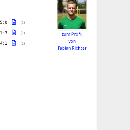
5 : 0
(1)
1 : 3
(1)
zum Profil
von
4 : 1
(1)
Fabian Richter