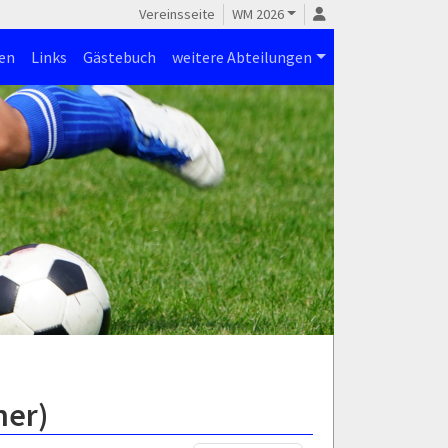
Vereinsseite
WM 2026
en
Links
Gästebuch
weitere Abteilungen
ner)