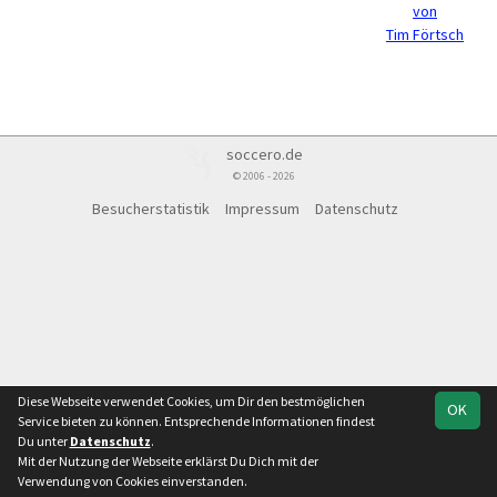
von
Tim Förtsch
soccero.de
© 2006 - 2026
Besucherstatistik
Impressum
Datenschutz
Diese Webseite verwendet Cookies, um Dir den bestmöglichen
OK
Service bieten zu können. Entsprechende Informationen findest
Du unter
Datenschutz
.
Mit der Nutzung der Webseite erklärst Du Dich mit der
Verwendung von Cookies einverstanden.