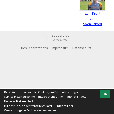
zum Profil
von
Sven Jakobi
soccero.de
© 2006 - 2026
Besucherstatistik
Impressum
Datenschutz
Diese Webseite verwendet Cookies, um Dir den bestmöglichen
OK
Service bieten zu können. Entsprechende Informationen findest
Du unter
Datenschutz
.
Mit der Nutzung der Webseite erklärst Du Dich mit der
Verwendung von Cookies einverstanden.