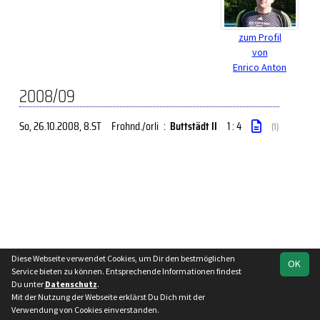
zum Profil
von
Enrico Anton
2008/09
So, 26.10.2008
, 8.ST
Frohnd./orli
:
Buttstädt II
1 : 4
(1)
Diese Webseite verwendet Cookies, um Dir den bestmöglichen
soccero.de
OK
Service bieten zu können. Entsprechende Informationen findest
© 2006 - 2026
Du unter
Datenschutz
.
Mit der Nutzung der Webseite erklärst Du Dich mit der
Besucherstatistik
Impressum
Datenschutz
Verwendung von Cookies einverstanden.