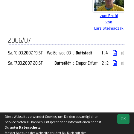
zum Profil
von
Lars Stelmaczak
2006/07
Sa, 10.03.2007
, 19.ST
Weißensee 03
:
Buttstädt
1 : 4
(1)
Sa, 17.03.2007
, 20.ST
Buttstädt
:
Empor Erfurt
2 : 2
(1)
Diese Webseite verwendet Cookies, um Dir den bestmöglichen
OK
soccero.de
Service bieten zu können. Entsprechende Informationen findest
© 2006 - 2026
Du unter
Datenschutz
.
Mit der Nutzung der Webseite erklärst Du Dich mit der