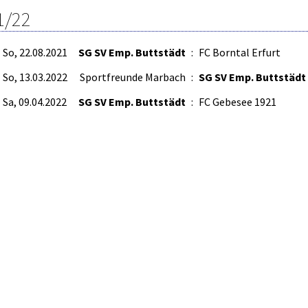
1/22
So, 22.08.2021
SG SV Emp. Buttstädt
:
FC Borntal Erfurt
So, 13.03.2022
Sportfreunde Marbach
:
SG SV Emp. Buttstädt
Sa, 09.04.2022
SG SV Emp. Buttstädt
:
FC Gebesee 1921