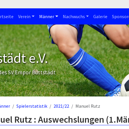
rtseite
Verein
Männer
Nachwuchs
Galerie
Sponsor
tädt e.V.
 des SV Empor Buttstädt
änner
Spielerstatistik
2021/22
Manuel Rutz
uel Rutz : Auswechslungen (1.Mä