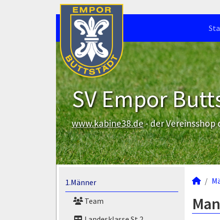
Sta
SV Empor Butts
www.kabine38.de
- der Vereinsshop
M
1.Männer
Man
Team
Landesklasse St.2