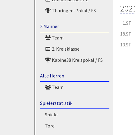
202
Thüringen-Pokal / FS
1.ST
2.Männer
18.ST
Team
13.ST
2. Kreisklasse
Kabine38 Kreispokal / FS
Alte Herren
Team
Spielerstatistik
Spiele
Tore