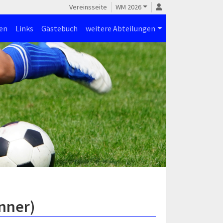
Vereinsseite
WM 2026
en
Links
Gästebuch
weitere Abteilungen
nner)