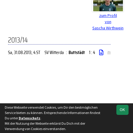
zum Profil
von
Sascha Wirthwein
2013/14
Sa, 31.08.2013
, 4.ST
SV Witterda
:
Buttstädt
1 : 4
(1)
Diese Webseite verwendet Cookies, um Dir den bestmöglichen
soccero.de
OK
Service bieten zu können. Entsprechende Informationen findest
© 2006 - 2026
Du unter
Datenschutz
.
Mit der Nutzung der Webseite erklärst Du Dich mit der
Besucherstatistik
Impressum
Datenschutz
Verwendung von Cookies einverstanden.