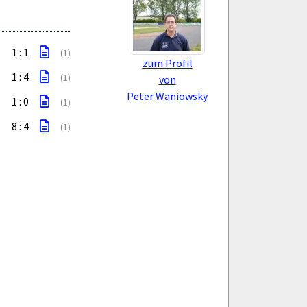
1 : 1
(1)
zum Profil
I
1 : 4
(1)
von
Peter Waniowsky
1 : 0
(1)
8 : 4
(1)