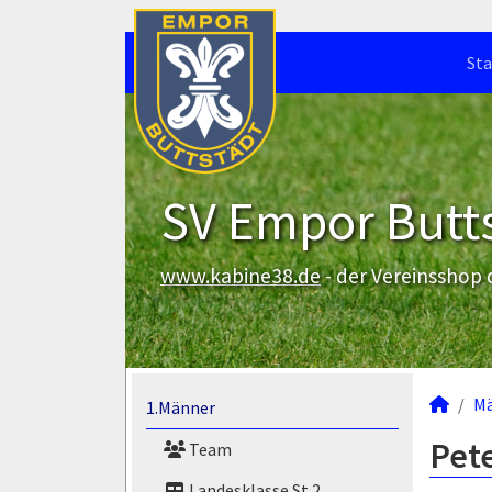
Sta
SV Empor Butts
www.kabine38.de
- der Vereinsshop
M
1.Männer
Pet
Team
Landesklasse St.2