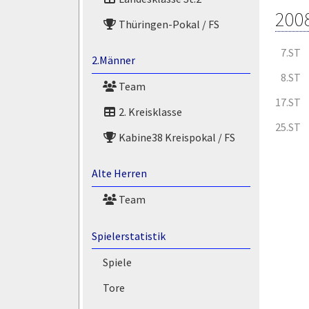
200
Thüringen-Pokal / FS
7.ST
2.Männer
8.ST
Team
17.ST
2. Kreisklasse
25.ST
Kabine38 Kreispokal / FS
Alte Herren
Team
Spielerstatistik
Spiele
Tore