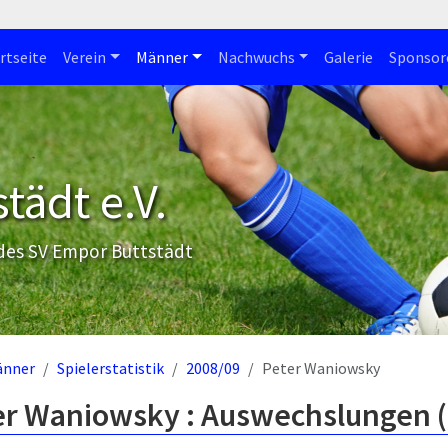
rtseite
Verein
Männer
Nachwuchs
Galerie
Sponsor
tädt e.V.
 des SV Empor Buttstädt
änner
Spielerstatistik
2008/09
Peter Waniowsky
er Waniowsky : Auswechslungen 