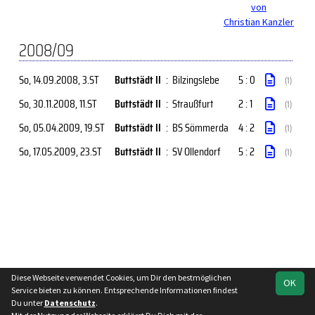
von
Christian Kanzler
2008/09
So, 14.09.2008
, 3.ST
Buttstädt II
:
Bilzingslebe
5 : 0
(1)
So, 30.11.2008
, 11.ST
Buttstädt II
:
Straußfurt
2 : 1
(1)
So, 05.04.2009
, 19.ST
Buttstädt II
:
BS Sömmerda
4 : 2
(1)
So, 17.05.2009
, 23.ST
Buttstädt II
:
SV Ollendorf
5 : 2
(1)
Diese Webseite verwendet Cookies, um Dir den bestmöglichen
OK
soccero.de
Service bieten zu können. Entsprechende Informationen findest
© 2006 - 2026
Du unter
Datenschutz
.