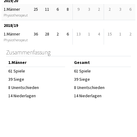
2019/20
1.Männer
25
11
6
8
9
3
2
2
3
6
Physiotherapeut
2018/19
1.Männer
36
28
2
6
13
1
4
15
1
2
Physiotherapeut
Zusammenfassung
1.Männer
Gesamt
61 Spiele
61 Spiele
39 Siege
39 Siege
8 Unentschieden
8 Unentschieden
14 Niederlagen
14 Niederlagen