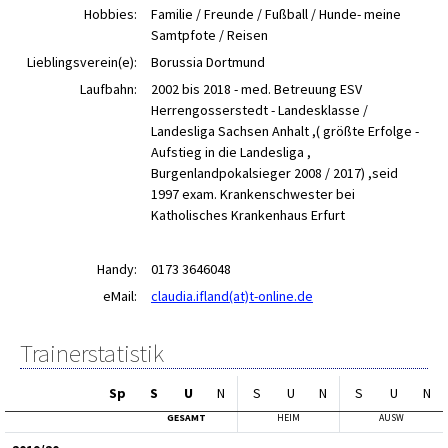
Hobbies:
Familie / Freunde / Fußball / Hunde- meine
Samtpfote / Reisen
Lieblingsverein(e):
Borussia Dortmund
Laufbahn:
2002 bis 2018 - med. Betreuung ESV
Herrengosserstedt - Landesklasse /
Landesliga Sachsen Anhalt ,( größte Erfolge -
Aufstieg in die Landesliga ,
Burgenlandpokalsieger 2008 / 2017) ,seid
1997 exam. Krankenschwester bei
Katholisches Krankenhaus Erfurt
Handy:
0173 3646048
eMail:
claudia.ifland(at)t-online.de
Trainerstatistik
Sp
S
U
N
S
U
N
S
U
N
GESAMT
HEIM
AUSW