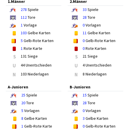
1.Männer
2.Männer
278
Spiele
33
Spiele
112
Tore
28
Tore
1
Vorlage
0
Vorlagen
103
Gelbe Karten
11
Gelbe Karten
5
Gelb-Rote Karten
0
Gelb-Rote Karten
1
Rote Karte
0
Rote Karten
S
131 Siege
S
21 Siege
U
44 Unentschieden
U
4 Unentschieden
N
103 Niederlagen
N
8 Niederlagen
A-Junioren
B-Junioren
25
Spiele
15
Spiele
20
Tore
28
Tore
5
Vorlagen
0
Vorlagen
8
Gelbe Karten
3
Gelbe Karten
1
Gelb-Rote Karte
0
Gelb-Rote Karten