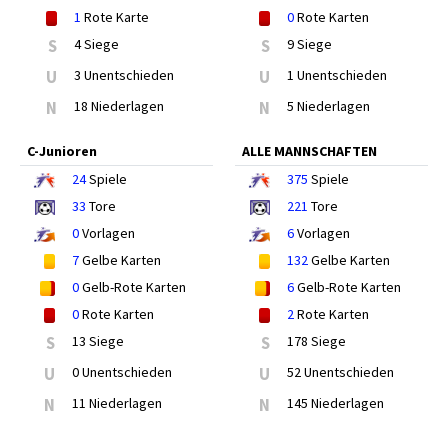
1
Rote Karte
0
Rote Karten
S
4 Siege
S
9 Siege
U
3 Unentschieden
U
1 Unentschieden
N
18 Niederlagen
N
5 Niederlagen
C-Junioren
ALLE MANNSCHAFTEN
24
Spiele
375
Spiele
33
Tore
221
Tore
0
Vorlagen
6
Vorlagen
7
Gelbe Karten
132
Gelbe Karten
0
Gelb-Rote Karten
6
Gelb-Rote Karten
0
Rote Karten
2
Rote Karten
S
13 Siege
S
178 Siege
U
0 Unentschieden
U
52 Unentschieden
N
11 Niederlagen
N
145 Niederlagen