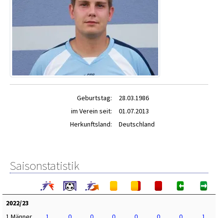
Geburtstag:
28.03.1986
im Verein seit:
01.07.2013
Herkunftsland:
Deutschland
Saisonstatistik
2022/23
1.Männer
1
0
0
0
0
0
0
1