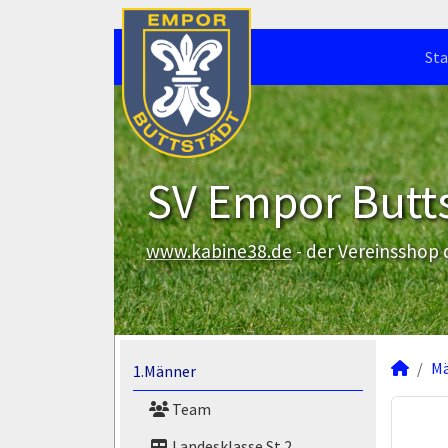
Sta
SV Empor Butts
www.kabine38.de
- der Vereinsshop
M
1.Männer
Team
Landesklasse St.2