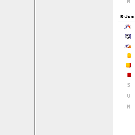
N
B-Juni
S
U
N