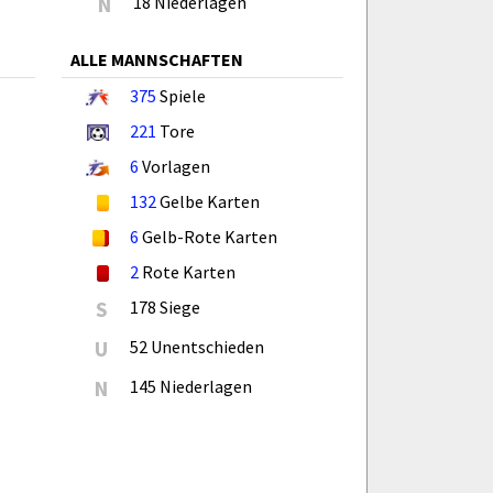
N
18 Niederlagen
ALLE MANNSCHAFTEN
375
Spiele
221
Tore
6
Vorlagen
132
Gelbe Karten
6
Gelb-Rote Karten
2
Rote Karten
S
178 Siege
U
52 Unentschieden
N
145 Niederlagen