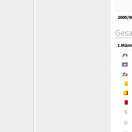
2005/0
Gesa
1.Män
S
U