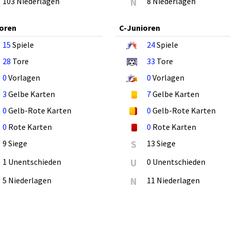
103 Niederlagen
N
8 Niederlagen
oren
C-Junioren
15
Spiele
24
Spiele
28
Tore
33
Tore
0
Vorlagen
0
Vorlagen
3
Gelbe Karten
7
Gelbe Karten
0
Gelb-Rote Karten
0
Gelb-Rote Karten
0
Rote Karten
0
Rote Karten
9 Siege
S
13 Siege
1 Unentschieden
U
0 Unentschieden
5 Niederlagen
N
11 Niederlagen