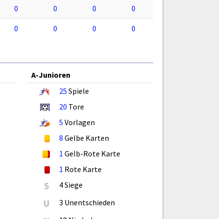
0
0
0
0
0
0
0
0
A-Junioren
25
Spiele
20
Tore
5
Vorlagen
8
Gelbe Karten
1
Gelb-Rote Karte
1
Rote Karte
S
4 Siege
U
3 Unentschieden