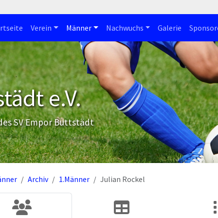
rtseite
Verein
Männer
Nachwuchs
Galerie
Sponsor
tädt e.V.
 des SV Empor Buttstädt
änner
Archiv
1.Männer
Julian Rockel