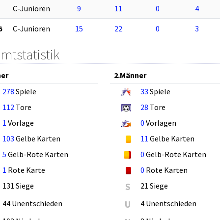
C-Junioren
9
11
0
4
6
C-Junioren
15
22
0
3
mtstatistik
ner
2.Männer
278
Spiele
33
Spiele
112
Tore
28
Tore
1
Vorlage
0
Vorlagen
103
Gelbe Karten
11
Gelbe Karten
5
Gelb-Rote Karten
0
Gelb-Rote Karten
1
Rote Karte
0
Rote Karten
131 Siege
S
21 Siege
44 Unentschieden
U
4 Unentschieden