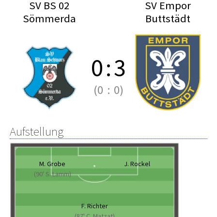
SV BS 02
SV Empor
Sömmerda
Buttstädt
0
:
3
(0
:
0)
Aufstellung
M. Grobe
J. Rockel
(90' S. Lamm)
F. Richter
(87' C. Matzat)