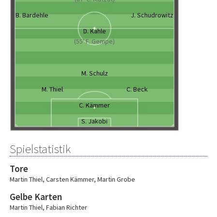
B. Bardehle
J. Schudrowitz
D. Kahle
(55' F. Gempe)
M. Schulz
M. Thiel
C. Beck
C. Kämmer
S. Jakobi
Spielstatistik
Tore
Martin Thiel
,
Carsten Kämmer
,
Martin Grobe
Gelbe Karten
Martin Thiel
,
Fabian Richter