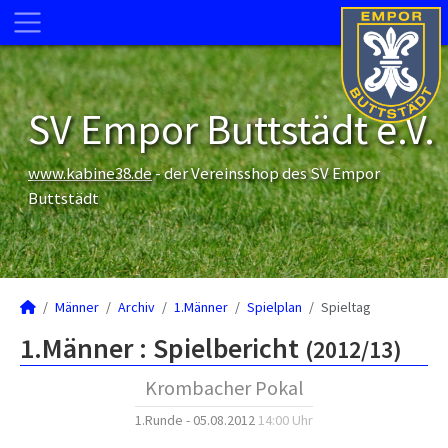
SV Empor Buttstädt e.V.
www.kabine38.de
- der Vereinsshop des SV Empor
Buttstädt
Männer
Archiv
1.Männer
Spielplan
Spieltag
1.Männer :
Spielbericht
(2012/13)
Krombacher Pokal
1.Runde - 05.08.2012
14:00 Uhr