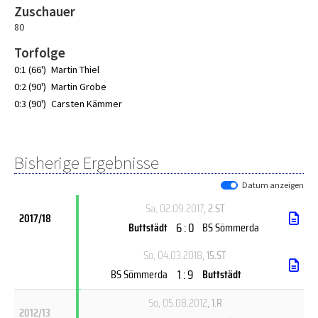
Zuschauer
80
Torfolge
0:1 (66')
Martin Thiel
0:2 (90')
Martin Grobe
0:3 (90')
Carsten Kämmer
Bisherige Ergebnisse
Datum anzeigen
Sa, 02.09.2017
, 2.ST
2017/18
6 : 0
Buttstädt
BS Sömmerda
So, 04.03.2018
, 15.ST
1 : 9
BS Sömmerda
Buttstädt
So, 05.08.2012
, 1.R
2012/13