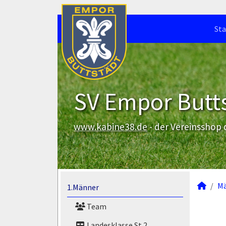
Sta
SV Empor Butts
www.kabine38.de
- der Vereinsshop
M
1.Männer
Team
Landesklasse St.2