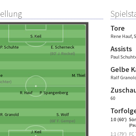
tellung
Spielsta
Tore
Rene Hauf
,
S
S. Keil
Assists
P. Schuhte
E. Scherneck
(80' J. Rockel)
Paul Schuht
Gelbe K
be
M. Thiel
Ralf Granol
Richter)
Zuscha
R. Hauf
P. Spangenberg
60
Torfolg
R. Granold
S. Wolf
1:0 (60')
Sör
(68' F. Gempe)
(Pa
J. Keil
1:1 (79')
FC 