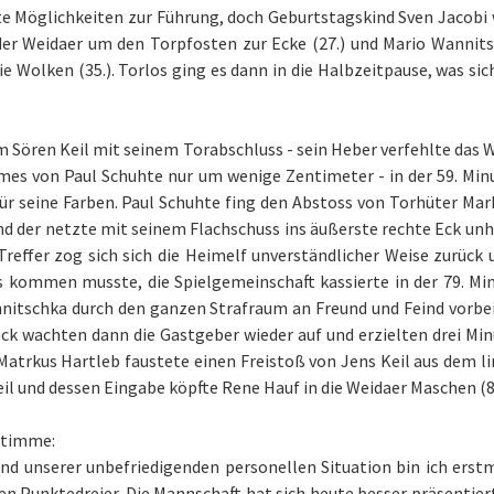
te Möglichkeiten zur Führung, doch Geburtstagskind Sven Jacobi 
der Weidaer um den Torpfosten zur Ecke (27.) und Mario Wannits
die Wolken (35.). Torlos ging es dann in die Halbzeitpause, was s
Sören Keil mit seinem Torabschluss - sein Heber verfehlte das We
mes von Paul Schuhte nur um wenige Zentimeter - in der 59. Minu
für seine Farben. Paul Schuhte fing den Abstoss von Torhüter Mar
d der netzte mit seinem Flachschuss ins äußerste rechte Eck unha
reffer zog sich sich die Heimelf unverständlicher Weise zurück u
 kommen musste, die Spielgemeinschaft kassierte in der 79. Min
itschka durch den ganzen Strafraum an Freund und Feind vorbei i
k wachten dann die Gastgeber wieder auf und erzielten drei Minu
Matrkus Hartleb faustete einen Freistoß von Jens Keil aus dem l
il und dessen Eingabe köpfte Rene Hauf in die Weidaer Maschen (87
stimme:
und unserer unbefriedigenden personellen Situation bin ich erst
en Punktedreier. Die Mannschaft hat sich heute besser präsentier