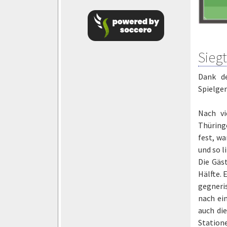
Siegt
Dank de
Spielgem
Nach vi
Thüringe
fest, wa
und so l
Die Gäs
Hälfte. 
gegneris
nach ei
auch di
Statione