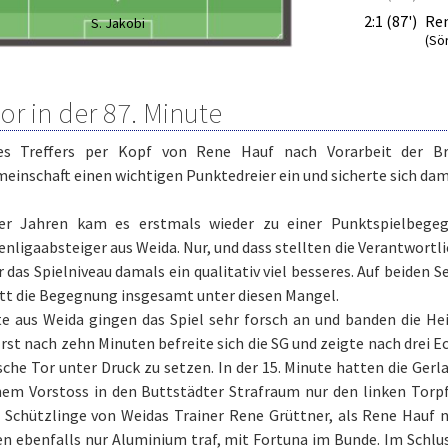
2:1 (87')
Re
S. Jakobi
(Sör
or in der 87. Minute
s Treffers per Kopf von Rene Hauf nach Vorarbeit der Brü
einschaft einen wichtigen Punktedreier ein und sicherte sich dam
er Jahren kam es erstmals wieder zu einer Punktspielbeg
nligaabsteiger aus Weida. Nur, und dass stellten die Verantwortl
r das Spielniveau damals ein qualitativ viel besseres. Auf beiden 
itt die Begegnung insgesamt unter diesen Mangel.
te aus Weida gingen das Spiel sehr forsch an und banden die H
Erst nach zehn Minuten befreite sich die SG und zeigte nach drei Ec
che Tor unter Druck zu setzen. In der 15. Minute hatten die Gerl
nem Vorstoss in den Buttstädter Strafraum nur den linken Torp
e Schützlinge von Weidas Trainer Rene Grüttner, als Rene Hauf 
n ebenfalls nur Aluminium traf, mit Fortuna im Bunde. Im Schlus