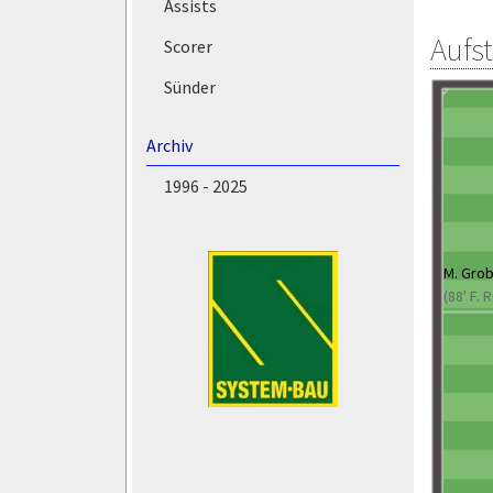
Assists
Aufs
Scorer
Sünder
Archiv
1996 - 2025
M. Gro
(88' F. 