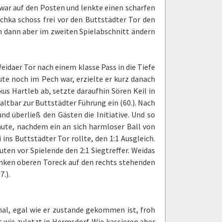
war auf den Posten und lenkte einen scharfen
chka schoss frei vor den Buttstädter Tor den
ich dann aber im zweiten Spielabschnitt ändern
idaer Tor nach einem klasse Pass in die Tiefe
te noch im Pech war, erzielte er kurz danach
kus Hartleb ab, setzte daraufhin Sören Keil in
ltbar zur Buttstädter Führung ein (60.). Nach
nd überließ den Gästen die Initiative. Und so
ute, nachdem ein an sich harmloser Ball von
ns Buttstädter Tor rollte, den 1:1 Ausgleich.
ten vor Spielende den 2:1 Siegtreffer. Weidas
inken oberen Toreck auf den rechts stehenden
.).
mal, egal wie er zustande gekommen ist, froh
t wie zuletzt in Hermsdorf. Wie kassieren aber