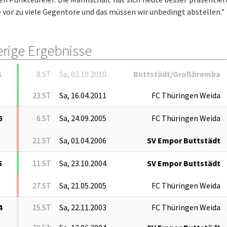
 vor zu viele Gegentore und das müssen wir unbedingt abstellen."
erige Ergebnisse
1
8.ST
Sa, 02.10.2010
Buttstädt/Großbremba
23.ST
Sa, 16.04.2011
FC Thüringen Weida
6
6.ST
Sa, 24.09.2005
FC Thüringen Weida
21.ST
Sa, 01.04.2006
SV Empor Buttstädt
5
11.ST
Sa, 23.10.2004
SV Empor Buttstädt
27.ST
Sa, 21.05.2005
FC Thüringen Weida
4
15.ST
Sa, 22.11.2003
FC Thüringen Weida