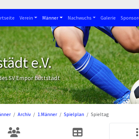
rtseite
Verein
Männer
Nachwuchs
Galerie
Sponsor
tädt e.V.
 des SV Empor Buttstädt
änner
Archiv
1.Männer
Spielplan
Spieltag