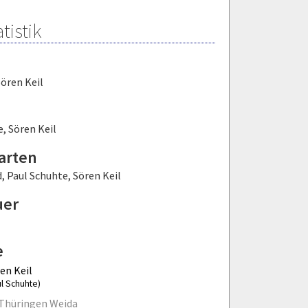
tistik
ören Keil
e
,
Sören Keil
arten
d
,
Paul Schuhte
,
Sören Keil
uer
e
en Keil
ul Schuhte)
Thüringen Weida