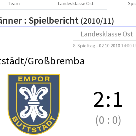
Team
Landesklasse Ost
Spi
änner :
Spielbericht
(2010/11)
Landesklasse Ost
8. Spieltag - 02.10.2010
14:00 
tstädt/Großbremba
2
:
1
(0
:
0)