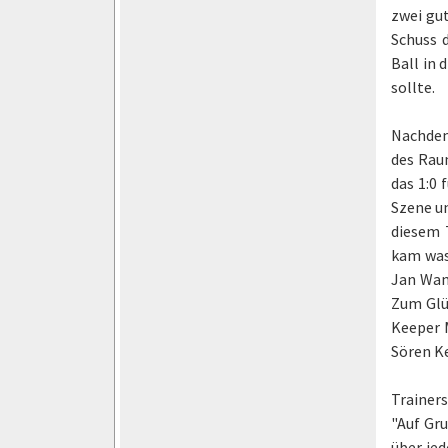
zwei gu
Schuss 
Ball in 
sollte.
Nachdem 
des Rau
das 1:0 
Szene un
diesem T
kam was
Jan Wann
Zum Glüc
Keeper 
Sören Ke
Trainer
"Auf Gr
über jed