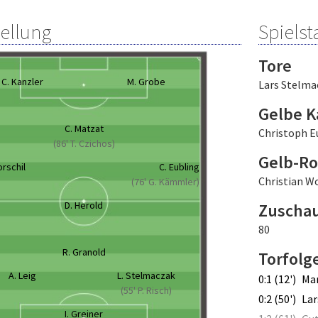
tellung
Spielsta
Tore
C. Kanzler
M. Grobe
Lars Stelma
Gelbe K
C. Matzat
Christoph E
(86' T. Czichos)
Gelb-Ro
rschil
C. Eubling
Christian Wo
(76' G. Kämmler)
D. Herold
Zuscha
80
R. Granold
Torfolg
A. Leig
L. Stelmaczak
0:1 (12')
Mar
(55' P. Risch)
0:2 (50')
Lar
I. Greiner