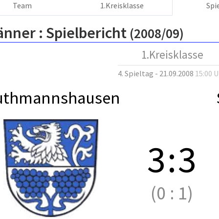
Team
1.Kreisklasse
Spi
änner :
Spielbericht
(2008/09)
1.Kreisklasse
4. Spieltag - 21.09.2008
15:00 
uthmannshausen
3
:
3
(0
:
1)