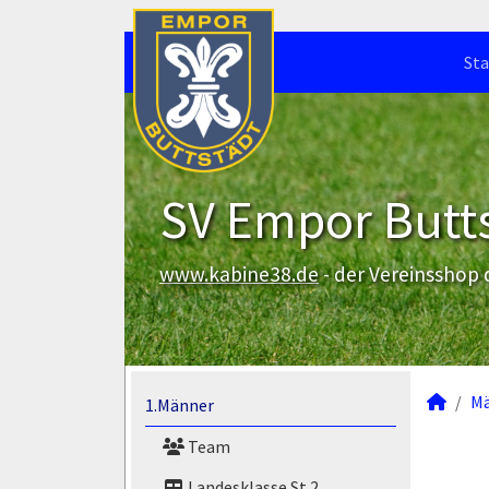
Sta
SV Empor Butts
www.kabine38.de
- der Vereinsshop
M
1.Männer
Team
Landesklasse St.2