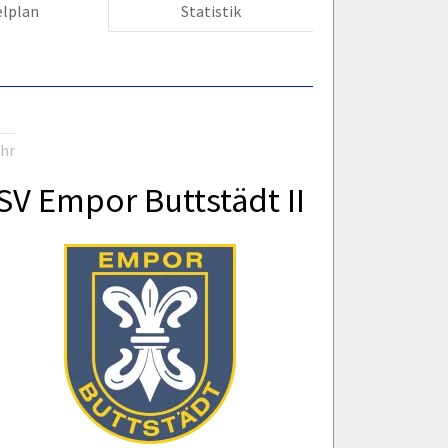
elplan
Statistik
Uhr
SV Empor Buttstädt II