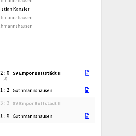
thmannshausen
istian Kanzler
thmannshausen
thmannshausen
2 : 0
SV Empor Buttstädt II
(
U
)
1 : 2
Guthmannshausen
3 : 3
SV Empor Buttstädt II
1 : 0
Guthmannshausen