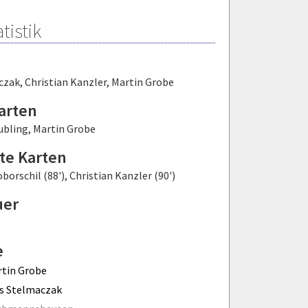
tistik
czak
,
Christian Kanzler
,
Martin Grobe
arten
ubling
,
Martin Grobe
te Karten
borschil (88')
,
Christian Kanzler (90')
uer
e
tin Grobe
s Stelmaczak