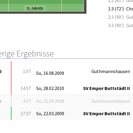
1:2 (61')
Gu
S. Jakobi
1:3 (72')
Chr
2:3 (90')
Gu
3:3 (90')
Gu
erige Ergebnisse
0
1.ST
Guthmannshausen
So, 16.08.2009
14.ST
So, 28.02.2010
SV Empor Buttstädt II
9
4.ST
So, 21.09.2008
Guthmannshausen
17.ST
So, 22.03.2009
SV Empor Buttstädt II