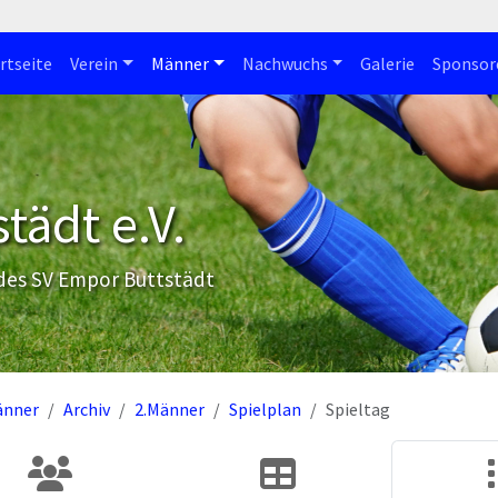
rtseite
Verein
Männer
Nachwuchs
Galerie
Sponsor
tädt e.V.
 des SV Empor Buttstädt
änner
Archiv
2.Männer
Spielplan
Spieltag