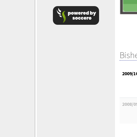
Bish
2009/1
2008/0