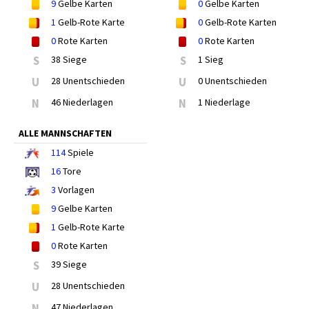
9
Gelbe Karten
0
Gelbe Karten
1
Gelb-Rote Karte
0
Gelb-Rote Karten
0
Rote Karten
0
Rote Karten
S
38 Siege
S
1 Sieg
U
28 Unentschieden
U
0 Unentschieden
N
46 Niederlagen
N
1 Niederlage
ALLE MANNSCHAFTEN
114
Spiele
16
Tore
3
Vorlagen
9
Gelbe Karten
1
Gelb-Rote Karte
0
Rote Karten
S
39 Siege
U
28 Unentschieden
N
47 Niederlagen