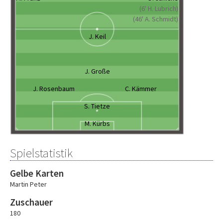
(6' H. Lubrich)
(46' A. Schmidt)
J. Keil
J. Große
J. Rosenbaum
C. Kämmer
S. Tietze
M. Kürbs
Spielstatistik
Gelbe Karten
Martin Peter
Zuschauer
180