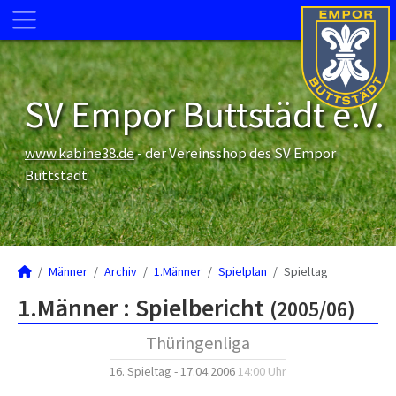
SV Empor Buttstädt e.V.
www.kabine38.de
- der Vereinsshop des SV Empor
Buttstädt
Männer
Archiv
1.Männer
Spielplan
Spieltag
1.Männer :
Spielbericht
(2005/06)
Thüringenliga
16. Spieltag - 17.04.2006
14:00 Uhr