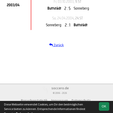
Fr, 03.10.2003
, 9.ST
2003/04
2 : 5
Buttstädt
Sonneberg
Sa, 24.04.2004
, 24.ST
2 : 1
Sonneberg
Buttstädt
Zurück
soccero.de
© 2006 - 2026
Besucherstatistik
Impressum
Datenschutz
Diese Webseite verwendet Cookies, um Dir den bestmöglichen
OK
Service bieten zu können. Entsprechende Informationen findest