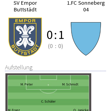
SV Empor
1.FC Sonneberg
Buttstädt
04
0
:
1
(0
:
0)
Aufstellung
M. Peter
M. Schmidt
C. Schäler
M. Franz
O. Janicke