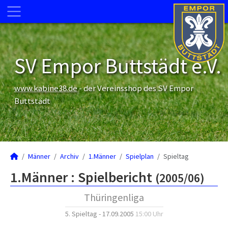
SV Empor Buttstädt e.V.
www.kabine38.de
- der Vereinsshop des SV Empor
Buttstädt
Männer
Archiv
1.Männer
Spielplan
Spieltag
1.Männer :
Spielbericht
(2005/06)
Thüringenliga
5. Spieltag - 17.09.2005
15:00 Uhr