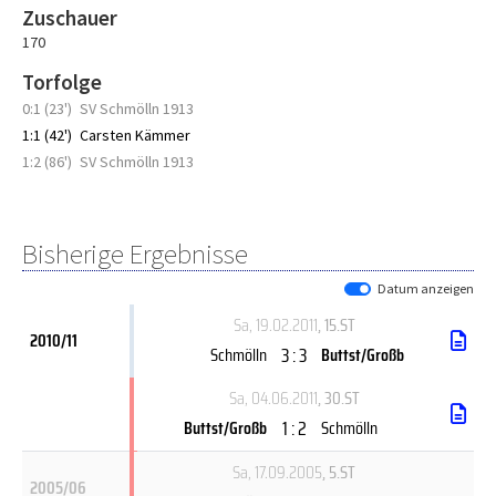
Zuschauer
170
Torfolge
0:1 (23')
SV Schmölln 1913
1:1 (42')
Carsten Kämmer
1:2 (86')
SV Schmölln 1913
Bisherige Ergebnisse
Datum anzeigen
Sa, 19.02.2011
, 15.ST
2010/11
3 : 3
Schmölln
Buttst/Großb
Sa, 04.06.2011
, 30.ST
1 : 2
Buttst/Großb
Schmölln
Sa, 17.09.2005
, 5.ST
2005/06