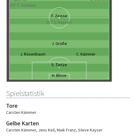
(75' C. Schäler)
F. Zeisse
(67' S. Kayser)
J. Große
J. Rosenbaum
C. Kämmer
S. Tietze
H. Blose
Spielstatistik
Tore
Carsten Kämmer
Gelbe Karten
Carsten Kämmer
,
Jens Keil
,
Maik Franz
,
Steve Kayser