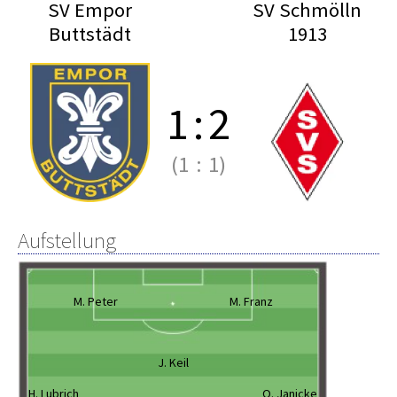
SV Empor
SV Schmölln
Buttstädt
1913
1
:
2
(1
:
1)
Aufstellung
M. Peter
M. Franz
J. Keil
H. Lubrich
O. Janicke