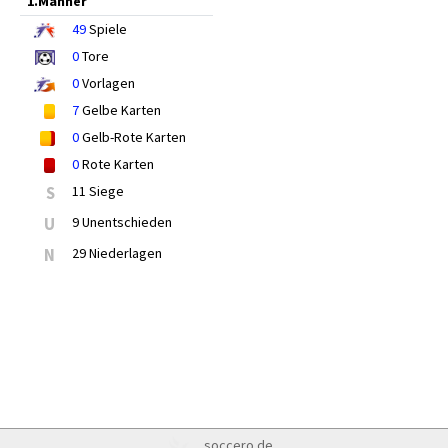
1.Männer
49
Spiele
0
Tore
0
Vorlagen
7
Gelbe Karten
0
Gelb-Rote Karten
0
Rote Karten
S
11 Siege
U
9 Unentschieden
N
29 Niederlagen
soccero.de